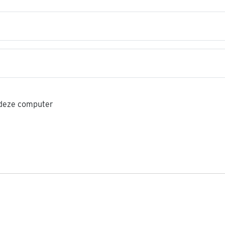
ns
 deze computer